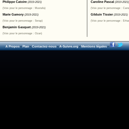
Philippe Catoire
Caroline Pascal
(2019-2021)
(2019-2021)
(Voix pour le personnage : Mustafa)
(Voix pour le personnage : Cans
Marie Gamory
Gilduin Tissier
(2019-2021)
(2019-2021)
(Voix pour le personnage : Serap)
(Voix pour le personnage : Erha
Benjamin Gasquet
(2019-2021)
(Voix pour le personnage : Ozan)
A Propos
-
Plan
-
Contactez-nous
-
A-Suivre.org
-
Mentions légales
-