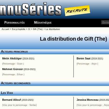
Personnalités
Médiathèque
Accueil
>
Encyclopédie
>
G
>
Gift (The)
> La distribution
La distribution de Gift (The)
Acteurs principaux
Metin Akdülger
Beren Saat
(2019-2021)
(2019-2021)
(Personnage : Ozan )
(Personnage : Atiye )
Mehmet Günsür
(2019-2021)
(Personnage : Erhan )
Acteurs secondaires
Les Voix
Bernard Allouf
Jessica Monceau
(2019-2021)
(2019-20
(Voix pour le personnage : Serdar)
(Voix pour le personnage : Atiye