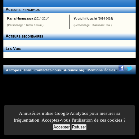
Acteurs principaux
Kana Hanazawa
Yuuichi Iguchi
(2014-2014)
(2014-2014)
(Personnage : Ritsu Kawai )
(Personnage : Kazunari Usa )
Acteurs secondaires
Les Voix
A Propos
-
Plan
-
Contactez-nous
-
A-Suivre.org
-
Mentions légales
-
Annuséries utilise Google Analytics pour mesurer sa
fréquentation. Acceptez-vous l'utilisation de ces cookies ?
Accepter
Refuser