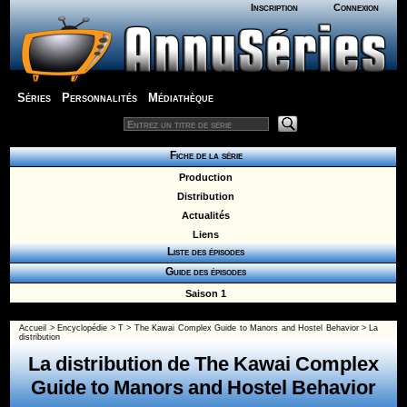
Inscription
Connexion
Séries
Personnalités
Médiathèque
Fiche de la série
Production
Distribution
Actualités
Liens
Liste des épisodes
Guide des épisodes
Saison 1
Accueil
>
Encyclopédie
>
T
>
The Kawai Complex Guide to Manors and Hostel Behavior
> La
distribution
La distribution de The Kawai Complex
Guide to Manors and Hostel Behavior