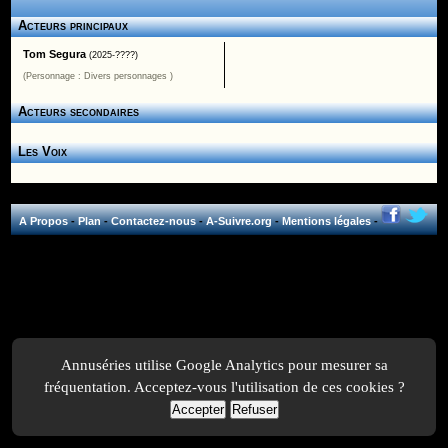
Acteurs principaux
Tom Segura
(2025-????)
(Personnage : Divers personnages )
Acteurs secondaires
Les Voix
A Propos
-
Plan
-
Contactez-nous
-
A-Suivre.org
-
Mentions légales
-
Annuséries utilise Google Analytics pour mesurer sa
fréquentation. Acceptez-vous l'utilisation de ces cookies ?
Accepter
Refuser