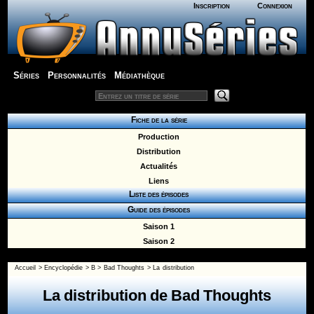
Inscription
Connexion
Séries
Personnalités
Médiathèque
Fiche de la série
Production
Distribution
Actualités
Liens
Liste des épisodes
Guide des épisodes
Saison 1
Saison 2
Accueil
>
Encyclopédie
>
B
>
Bad Thoughts
> La distribution
La distribution de Bad Thoughts