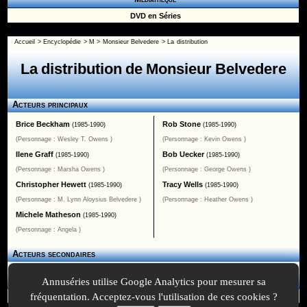
DVD en Séries
Accueil
>
Encyclopédie
>
M
>
Monsieur Belvedere
> La distribution
La distribution de Monsieur Belvedere
Acteurs principaux
Brice Beckham
Rob Stone
(1985-1990)
(1985-1990)
(Personnage : Wesley T. Owens )
(Personnage : Kevin Owens )
Ilene Graff
Bob Uecker
(1985-1990)
(1985-1990)
(Personnage : Marsha Owens )
(Personnage : George Owens )
Christopher Hewett
Tracy Wells
(1985-1990)
(1985-1990)
(Personnage : M. Lynn Aloysius Belvedere )
(Personnage : Heather Owens )
Michele Matheson
(1985-1990)
(Personnage : Angela )
Acteurs secondaires
Annuséries utilise Google Analytics pour mesurer sa
Les Voix
fréquentation. Acceptez-vous l'utilisation de ces cookies ?