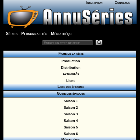
Inscription
Connexion
Séries
Personnalités
Médiathèque
Fiche de la série
Production
Distribution
Actualités
Liens
Liste des épisodes
Guide des épisodes
Saison 1
Saison 2
Saison 3
Saison 4
Saison 5
Saison 6
Médiathèque