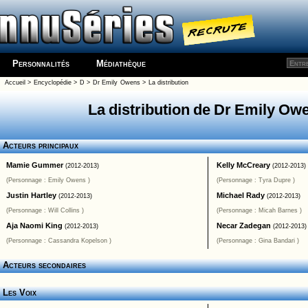
Personnalités
Médiathèque
Accueil
>
Encyclopédie
>
D
>
Dr Emily Owens
> La distribution
La distribution de Dr Emily Ow
Acteurs principaux
Mamie Gummer
Kelly McCreary
(2012-2013)
(2012-2013)
(Personnage : Emily Owens )
(Personnage : Tyra Dupre )
Justin Hartley
Michael Rady
(2012-2013)
(2012-2013)
(Personnage : Will Collins )
(Personnage : Micah Barnes )
Aja Naomi King
Necar Zadegan
(2012-2013)
(2012-2013)
(Personnage : Cassandra Kopelson )
(Personnage : Gina Bandari )
Acteurs secondaires
Les Voix