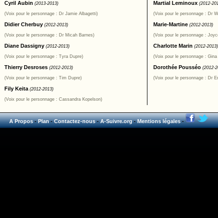
Cyril Aubin
Martial Leminoux
(2013-2013)
(2012-20
(Voix pour le personnage : Dr Jamie Albagetti)
(Voix pour le personnage : Dr Wi
Didier Cherbuy
Marie-Martine
(2012-2013)
(2012-2013)
(Voix pour le personnage : Dr Micah Barnes)
(Voix pour le personnage : Joy
Diane Dassigny
Charlotte Marin
(2012-2013)
(2012-2013)
(Voix pour le personnage : Tyra Dupre)
(Voix pour le personnage : Gina
Thierry Desroses
Dorothée Pousséo
(2012-2013)
(2012-2
(Voix pour le personnage : Tim Dupre)
(Voix pour le personnage : Dr 
Fily Keita
(2012-2013)
(Voix pour le personnage : Cassandra Kopelson)
A Propos
-
Plan
-
Contactez-nous
-
A-Suivre.org
-
Mentions légales
-