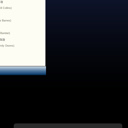
13)
ll Collins)
ce Barnes)
 Bandari)
013)
Emily Owens)