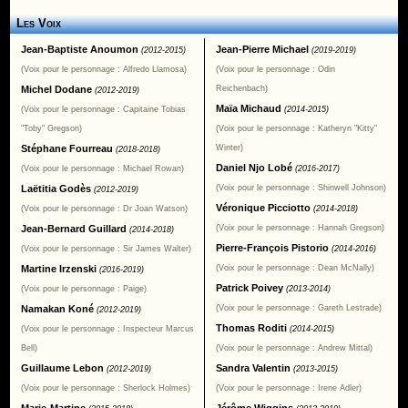
Les Voix
Jean-Baptiste Anoumon
Jean-Pierre Michael
(2012-2015)
(2019-2019)
(Voix pour le personnage : Alfredo Llamosa)
(Voix pour le personnage : Odin
Michel Dodane
Reichenbach)
(2012-2019)
Maïa Michaud
(Voix pour le personnage : Capitaine Tobias
(2014-2015)
"Toby" Gregson)
(Voix pour le personnage : Katheryn "Kitty"
Stéphane Fourreau
Winter)
(2018-2018)
Daniel Njo Lobé
(Voix pour le personnage : Michael Rowan)
(2016-2017)
Laëtitia Godès
(Voix pour le personnage : Shinwell Johnson)
(2012-2019)
Véronique Picciotto
(Voix pour le personnage : Dr Joan Watson)
(2014-2018)
Jean-Bernard Guillard
(Voix pour le personnage : Hannah Gregson)
(2014-2018)
Pierre-François Pistorio
(Voix pour le personnage : Sir James Walter)
(2014-2016)
Martine Irzenski
(Voix pour le personnage : Dean McNally)
(2016-2019)
Patrick Poivey
(Voix pour le personnage : Paige)
(2013-2014)
Namakan Koné
(Voix pour le personnage : Gareth Lestrade)
(2012-2019)
Thomas Roditi
(Voix pour le personnage : Inspecteur Marcus
(2014-2015)
Bell)
(Voix pour le personnage : Andrew Mittal)
Guillaume Lebon
Sandra Valentin
(2012-2019)
(2013-2015)
(Voix pour le personnage : Sherlock Holmes)
(Voix pour le personnage : Irene Adler)