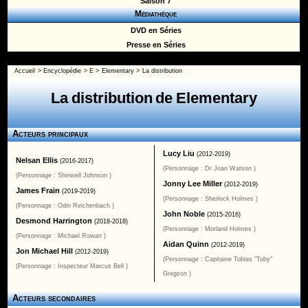
Saison 7
Médiathèque
DVD en Séries
Presse en Séries
Accueil
>
Encyclopédie
>
E
>
Elementary
> La distribution
La distribution de Elementary
Acteurs principaux
Lucy Liu
(2012-2019)
Nelsan Ellis
(2016-2017)
(Personnage : Dr Joan Watson )
(Personnage : Shinwell Johnson )
Jonny Lee Miller
(2012-2019)
James Frain
(2019-2019)
(Personnage : Sherlock Holmes )
(Personnage : Odin Reichenbach )
John Noble
(2015-2016)
Desmond Harrington
(2018-2018)
(Personnage : Morland Holmes )
(Personnage : Michael Rowan )
Aidan Quinn
(2012-2019)
Jon Michael Hill
(2012-2019)
(Personnage : Capitaine Tobias "Toby"
(Personnage : Inspecteur Marcus Bell )
Gregson )
Acteurs secondaires