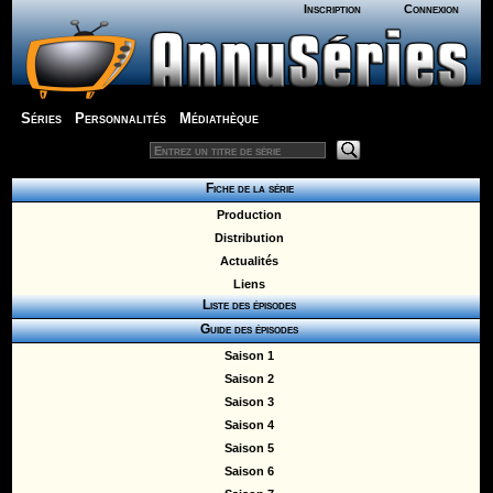
Inscription
Connexion
Séries
Personnalités
Médiathèque
Fiche de la série
Production
Distribution
Actualités
Liens
Liste des épisodes
Guide des épisodes
Saison 1
Saison 2
Saison 3
Saison 4
Saison 5
Saison 6