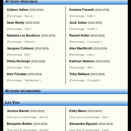
Acteurs principaux
Gideon Adlon
Kristine Frøseth
(2019-2019)
(2019-2019)
(Personnage : Becca )
(Personnage : Kelly )
Sean Berdy
José Julian
(2019-2019)
(2019-2019)
(Personnage : Sam )
(Personnage : Gordie )
Natasha Liu Bordizzo
Rachel Keller
(2019-2019)
(2019-2019)
(Personnage : Helena )
(Personnage : Cassandra )
Jacques Colimon
Alex MacNicoll
(2019-2019)
(2019-2019)
(Personnage : Will )
(Personnage : Luke )
Olivia DeJonge
Kathryn Newton
(2019-2019)
(2019-2019)
(Personnage : Elle )
(Personnage : Allie )
Alex Fitzalan
Toby Wallace
(2019-2019)
(2019-2019)
(Personnage : Slenderman )
(Personnage : Campbell )
Acteurs secondaires
Les Voix
Jessica Barrier
Kelly Marot
(2019-2019)
(2019-2019)
(Voix pour le personnage : Becca)
(Voix pour le personnage : Allie)
Benjamin Bollen
Alexandre Nguyen
(2019-2019)
(2019-2019)
(Voix pour le personnage : Gordie)
(Voix pour le personnage : Luke)