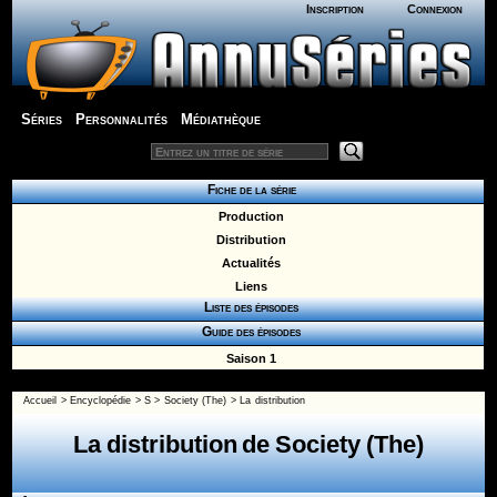
Inscription
Connexion
Séries
Personnalités
Médiathèque
Fiche de la série
Production
Distribution
Actualités
Liens
Liste des épisodes
Guide des épisodes
Saison 1
Accueil
>
Encyclopédie
>
S
>
Society (The)
> La distribution
La distribution de Society (The)