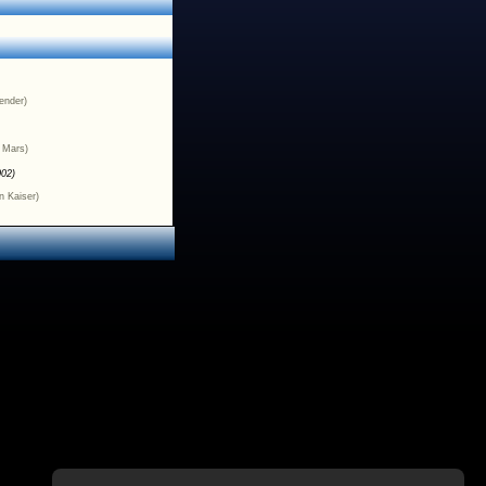
Bender)
k Mars)
002)
n Kaiser)