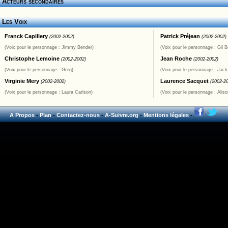
Acteurs secondaires
Les Voix
Franck Capillery
Patrick Préjean
(2002-2002)
(2002-2002)
(Voix pour le personnage : Jimmy Bender)
(Voix pour le personnage : Gil 
Christophe Lemoine
Jean Roche
(2002-2002)
(2002-2002)
(Voix pour le personnage : Greg)
(Voix pour le personnage : Jac
Virginie Mery
Laurence Sacquet
(2002-2002)
(2002-2
(Voix pour le personnage : Laura Carlson)
(Voix pour le personnage : Aliso
A Propos
-
Plan
-
Contactez-nous
-
A-Suivre.org
-
Mentions légales
-