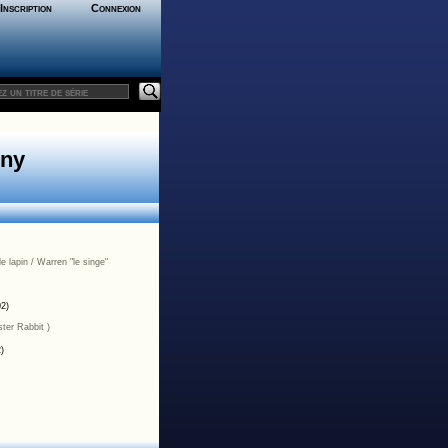
Inscription
Connexion
nny
e lapin / Warren "le singe"
02)
ter Rabbit )
)