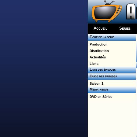
Accueil
Séries
Fiche de la série
Production
Distribution
Actualités
Liens
Liste des épisodes
Guide des épisodes
Saison 1
Médiathèque
DVD en Séries