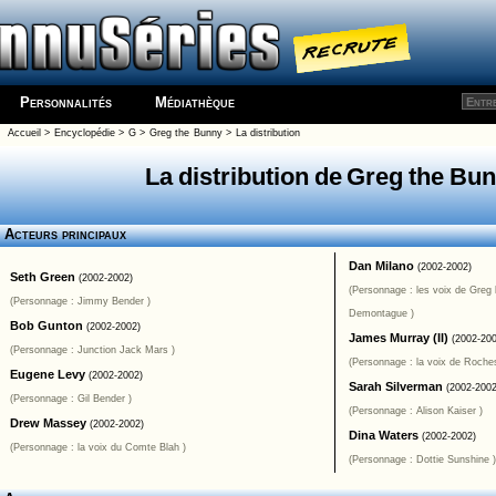
Personnalités
Médiathèque
Accueil
>
Encyclopédie
>
G
>
Greg the Bunny
> La distribution
La distribution de Greg the Bu
Acteurs principaux
Dan Milano
(2002-2002)
Seth Green
(2002-2002)
(Personnage : les voix de Greg l
(Personnage : Jimmy Bender )
Demontague )
Bob Gunton
(2002-2002)
James Murray (II)
(2002-20
(Personnage : Junction Jack Mars )
(Personnage : la voix de Roches
Eugene Levy
(2002-2002)
Sarah Silverman
(2002-2002
(Personnage : Gil Bender )
(Personnage : Alison Kaiser )
Drew Massey
(2002-2002)
Dina Waters
(2002-2002)
(Personnage : la voix du Comte Blah )
(Personnage : Dottie Sunshine )