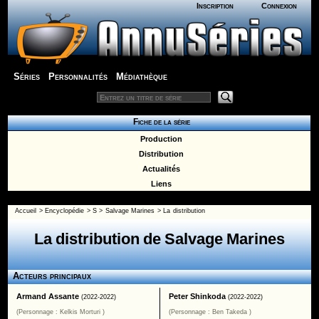
Inscription
Connexion
Séries
Personnalités
Médiathèque
Fiche de la série
Production
Distribution
Actualités
Liens
Accueil
>
Encyclopédie
>
S
>
Salvage Marines
> La distribution
La distribution de Salvage Marines
Acteurs principaux
Armand Assante
Peter Shinkoda
(2022-2022)
(2022-2022)
(Personnage : Kelkis Morturi )
(Personnage : Ben Takeda )