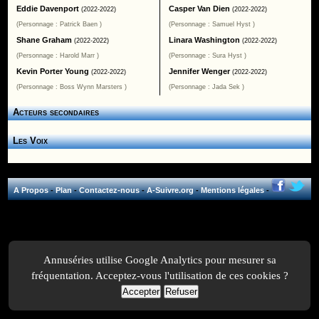
Eddie Davenport
Casper Van Dien
(2022-2022)
(2022-2022)
(Personnage : Patrick Baen )
(Personnage : Samuel Hyst )
Shane Graham
Linara Washington
(2022-2022)
(2022-2022)
(Personnage : Harold Marr )
(Personnage : Sura Hyst )
Kevin Porter Young
Jennifer Wenger
(2022-2022)
(2022-2022)
(Personnage : Boss Wynn Marsters )
(Personnage : Jada Sek )
Acteurs secondaires
Les Voix
A Propos
-
Plan
-
Contactez-nous
-
A-Suivre.org
-
Mentions légales
-
Annuséries utilise Google Analytics pour mesurer sa
fréquentation. Acceptez-vous l'utilisation de ces cookies ?
Accepter
Refuser