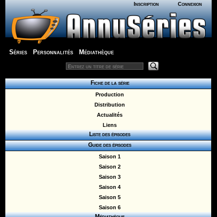
Inscription
Connexion
Séries
Personnalités
Médiathèque
Fiche de la série
Production
Distribution
Actualités
Liens
Liste des épisodes
Guide des épisodes
Saison 1
Saison 2
Saison 3
Saison 4
Saison 5
Saison 6
Médiathèque