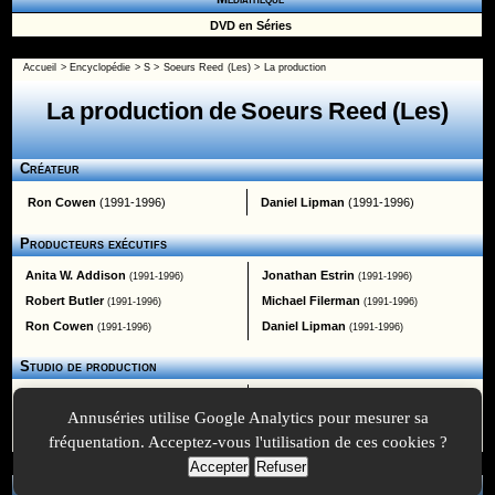
DVD en Séries
Accueil
>
Encyclopédie
>
S
>
Soeurs Reed (Les)
> La production
La production de Soeurs Reed (Les)
Créateur
Ron Cowen
(1991-1996)
Daniel Lipman
(1991-1996)
Producteurs exécutifs
Anita W. Addison
Jonathan Estrin
(1991-1996)
(1991-1996)
Robert Butler
Michael Filerman
(1991-1996)
(1991-1996)
Ron Cowen
Daniel Lipman
(1991-1996)
(1991-1996)
Studio de production
Cowlip Productions [us]
Warner Bros. Television
Annuséries utilise Google Analytics pour mesurer sa
Lorimar Television
fréquentation. Acceptez-vous l'utilisation de ces cookies ?
Accepter
Refuser
A Propos
-
Plan
-
Contactez-nous
-
A-Suivre.org
-
Mentions légales
-