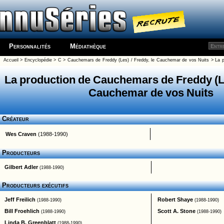
Personnalités
Médiathèque
Accueil
>
Encyclopédie
>
C
>
Cauchemars de Freddy (Les) / Freddy, le Cauchemar de vos Nuits
> La p
La production de Cauchemars de Freddy (Le
Cauchemar de vos Nuits
Créateur
Wes Craven
(1988-1990)
Producteurs
Gilbert Adler
(1988-1990)
Producteurs exécutifs
Jeff Freilich
Robert Shaye
(1988-1990)
(1988-1990)
Bill Froehlich
Scott A. Stone
(1988-1990)
(1988-1990)
Linda B. Greenblatt
(1988-1990)