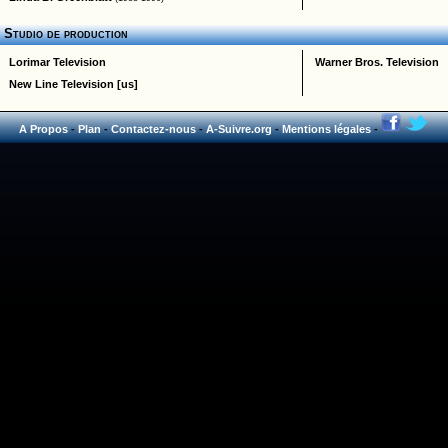
Studio de production
Lorimar Television
Warner Bros. Television
New Line Television [us]
A Propos
-
Plan
-
Contactez-nous
-
A-Suivre.org
-
Mentions légales
-