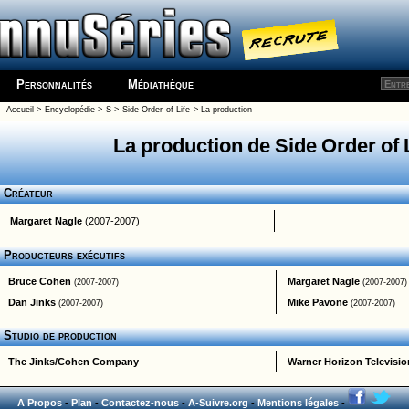
Personnalités
Médiathèque
Accueil
>
Encyclopédie
>
S
>
Side Order of Life
> La production
La production de Side Order of 
Créateur
Margaret Nagle
(2007-2007)
Producteurs exécutifs
Bruce Cohen
Margaret Nagle
(2007-2007)
(2007-2007)
Dan Jinks
Mike Pavone
(2007-2007)
(2007-2007)
Studio de production
The Jinks/Cohen Company
Warner Horizon Televisio
A Propos
-
Plan
-
Contactez-nous
-
A-Suivre.org
-
Mentions légales
-