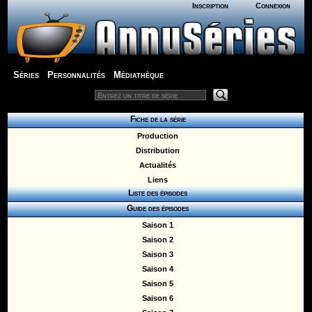
Inscription
Connexion
Séries
Personnalités
Médiathèque
Fiche de la série
Production
Distribution
Actualités
Liens
Liste des épisodes
Guide des épisodes
Saison 1
Saison 2
Saison 3
Saison 4
Saison 5
Saison 6