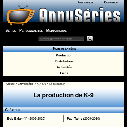
Inscription
Connexion
Séries
Personnalités
Médiathèque
Fiche de la série
Production
Distribution
Actualités
Liens
Accueil
>
Encyclopédie
>
K
>
K-9
> La production
La production de K-9
Créateur
Bob Baker (II)
(2009-2010)
Paul Tams
(2009-2010)