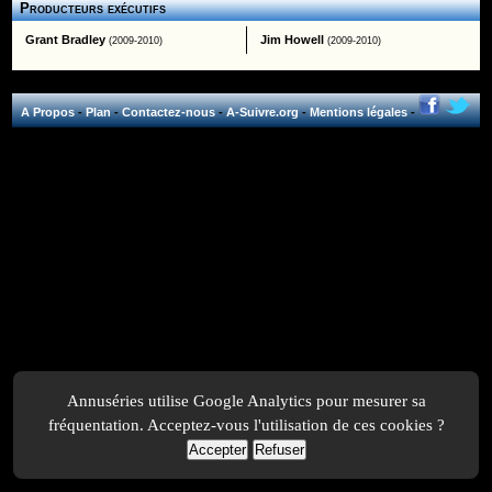
Producteurs exécutifs
Grant Bradley
Jim Howell
(2009-2010)
(2009-2010)
A Propos
-
Plan
-
Contactez-nous
-
A-Suivre.org
-
Mentions légales
-
Annuséries utilise Google Analytics pour mesurer sa
fréquentation. Acceptez-vous l'utilisation de ces cookies ?
Accepter
Refuser