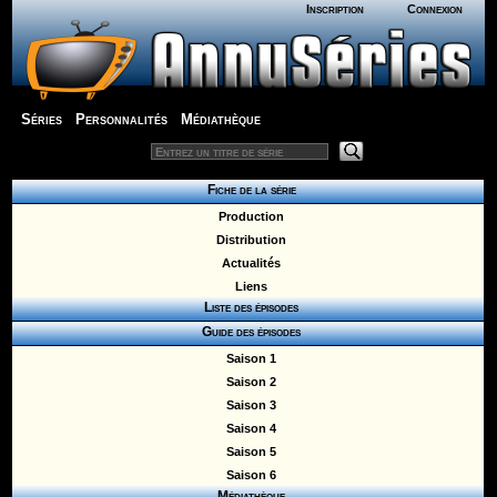
Inscription
Connexion
Séries
Personnalités
Médiathèque
Fiche de la série
Production
Distribution
Actualités
Liens
Liste des épisodes
Guide des épisodes
Saison 1
Saison 2
Saison 3
Saison 4
Saison 5
Saison 6
Médiathèque