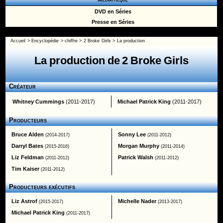
DVD en Séries
Presse en Séries
Accueil
>
Encyclopédie
>
chiffre
>
2 Broke Girls
> La production
La production de 2 Broke Girls
Créateur
Whitney Cummings
(2011-2017)
Michael Patrick King
(2011-2017)
Producteurs
Bruce Alden
Sonny Lee
(2014-2017)
(2011-2012)
Darryl Bates
Morgan Murphy
(2015-2016)
(2011-2014)
Liz Feldman
Patrick Walsh
(2011-2012)
(2011-2012)
Tim Kaiser
(2011-2012)
Producteurs exécutifs
Liz Astrof
Michelle Nader
(2015-2017)
(2013-2017)
Michael Patrick King
(2011-2017)