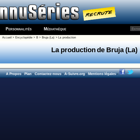
Personnalités
Médiathèque
Accueil
>
Encyclopédie
>
B
>
Bruja (La)
> La production
La production de Bruja (La)
A Propos
-
Plan
-
Contactez-nous
-
A-Suivre.org
-
Mentions légales
-