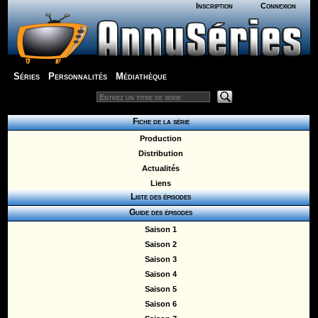
Inscription
Connexion
Séries
Personnalités
Médiathèque
Fiche de la série
Production
Distribution
Actualités
Liens
Liste des épisodes
Guide des épisodes
Saison 1
Saison 2
Saison 3
Saison 4
Saison 5
Saison 6