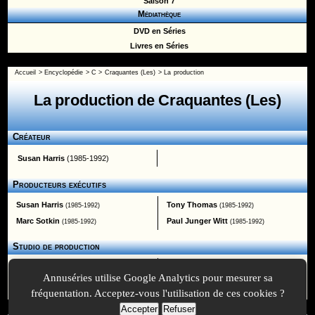
Saison 7
Médiathèque
DVD en Séries
Livres en Séries
Accueil
>
Encyclopédie
>
C
>
Craquantes (Les)
> La production
La production de Craquantes (Les)
Créateur
Susan Harris
(1985-1992)
Producteurs exécutifs
Susan Harris
Tony Thomas
(1985-1992)
(1985-1992)
Marc Sotkin
Paul Junger Witt
(1985-1992)
(1985-1992)
Studio de production
Witt/Thomas/Harris Productions
Touchstone Television
Annuséries utilise Google Analytics pour mesurer sa
[us]
fréquentation. Acceptez-vous l'utilisation de ces cookies ?
Accepter
Refuser