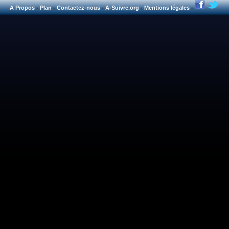
A Propos
-
Plan
-
Contactez-nous
-
A-Suivre.org
-
Mentions légales
-