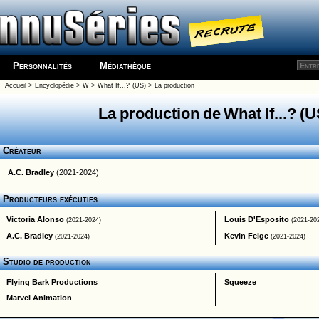
Personnalités
Médiathèque
Accueil
>
Encyclopédie
>
W
>
What If...? (US)
> La production
La production de What If...? (U
Créateur
A.C. Bradley
(2021-2024)
Producteurs exécutifs
Victoria Alonso
Louis D'Esposito
(2021-2024)
(2021-20
A.C. Bradley
Kevin Feige
(2021-2024)
(2021-2024)
Studio de production
Flying Bark Productions
Squeeze
Marvel Animation