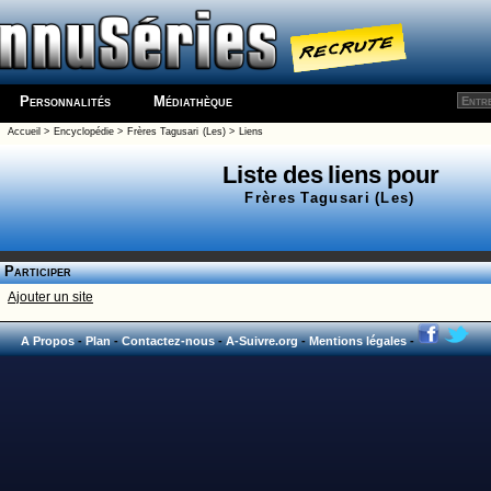
Personnalités
Médiathèque
Accueil
>
Encyclopédie
>
Frères Tagusari (Les)
>
Liens
Liste des liens pour
Frères Tagusari (Les)
Participer
Ajouter un site
A Propos
-
Plan
-
Contactez-nous
-
A-Suivre.org
-
Mentions légales
-