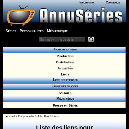
Inscription
Connexion
Séries
Personnalités
Médiathèque
Fiche de la série
Production
Distribution
Actualités
Liens
Liste des épisodes
Guide des épisodes
Saison 1
Médiathèque
Presse en Séries
Accueil
>
Encyclopédie
>
John Doe
>
Liens
Liste des liens pour