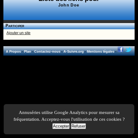
John Doe
Participer
Ajouter un site
A Propos
-
Plan
-
Contactez-nous
-
A-Suivre.org
-
Mentions légales
-
Annuséries utilise Google Analytics pour mesurer sa
fréquentation. Acceptez-vous l'utilisation de ces cookies ?
Accepter
Refuser