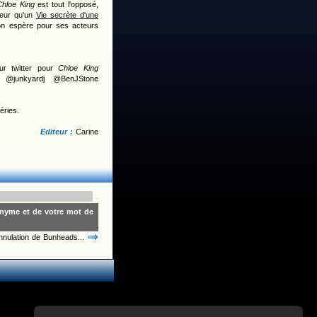
Chloe King
est tout l'opposé,
leur qu'un
Vie secrète d'une
on espère pour ses acteurs
r twitter pour
Chloe King
 @junkyardj @BenJStone
éries.
Editeur :
Carine
onyme et de votre mot de
nnulation de Bunheads...