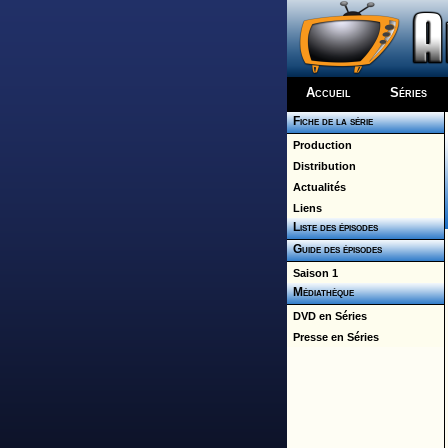
Accueil
Séries
Fiche de la série
Production
Distribution
Actualités
Liens
Liste des épisodes
Guide des épisodes
Saison 1
Médiathèque
DVD en Séries
Presse en Séries