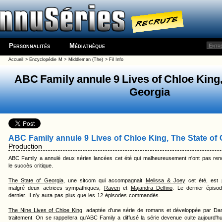
Personnalités
Médiathèque
Accueil
>
Encyclopédie
M
>
Middleman (The)
> Fil Info
ABC Family annule 9 Lives of Chloe King,
Georgia
ABC Family annule 9 Lives of Chloe King, The State of 
Production
ABC Family a annulé deux séries lancées cet été qui malheureusement n'ont pas renco
le succès critique.
The State of Georgia
, une sitcom qui accompagnait
Melissa & Joey
cet été, est 
malgré deux actrices sympathiques,
Raven
et
Majandra Delfino
. Le dernier épiso
dernier. Il n'y aura pas plus que les 12 épisodes commandés.
The Nine Lives of Chloe King
, adaptée d'une série de romans et développée par D
traitement. On se rappellera qu'ABC Family a diffusé la série devenue culte aujourd'h