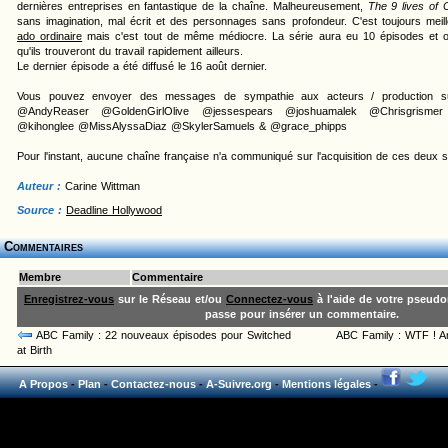
dernières entreprises en fantastique de la chaîne. Malheureusement,
The 9 lives of 
sans imagination, mal écrit et des personnages sans profondeur. C'est toujours meil
ado ordinaire
mais c'est tout de même médiocre. La série aura eu 10 épisodes et 
qu'ils trouveront du travail rapidement ailleurs.
Le dernier épisode a été diffusé le 16 août dernier.
Vous pouvez envoyer des messages de sympathie aux acteurs / production su
@AndyReaser @GoldenGirlOlive @jessespears @joshuamalek @Chrisgrismer
@kihonglee @MissAlyssaDiaz @SkylerSamuels & @grace_phipps
Pour l'instant, aucune chaîne française n'a communiqué sur l'acquisition de ces deux s
Auteur :
Carine Wittman
Source :
Deadline Hollywood
Commentaires
Membre
Commentaire
Enregistrez-vous
sur le Réseau et/ou
Connectez-vous
à l'aide de votre pseud
passe pour insérer un commentaire.
ABC Family : 22 nouveaux épisodes pour Switched
ABC Family : WTF ! A
at Birth
A Propos
-
Plan
-
Contactez-nous
-
A-Suivre.org
-
Mentions légales
-