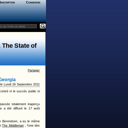
Inscription
Connexion
 The State of
Partager
Georgia
le Lundi 26 Septembre 2011
ntré ni le succès public ni
passée totalement inaperçu
de a été diffusé le 17 août
an Berendsen, a eu le même
ui
The Middleman
; l'une des