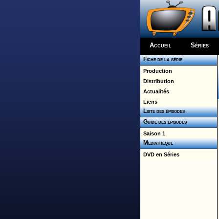
Accueil
Séries
Fiche de la série
Production
Distribution
Actualités
Liens
Liste des épisodes
Guide des épisodes
Saison 1
Médiathèque
DVD en Séries