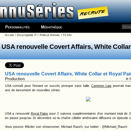
Personnalités
Médiathèque
Accueil
>
Encyclopédie
P
>
Political Animals
> Fil Info
USA renouvelle Covert Affairs, White Collar
USA renouvelle Covert Affairs, White Collar et Royal Pa
Production
le 
USA connaît pour l'instant un succès presque sans faille.
Common Law
pourrait mar
ans de lancement de nouvelles séries.
USA a renouvelé
Royal Pains
pour 2 saisons supplémentaires d'un montant total de 26
en pause jusqu'au 16 décembre où la chaîne câblée américaine diffusera un épisode sp
Vous pouvez féliciter son showrunner, Michael Rauch, sur twitter : @Michael_Rauch