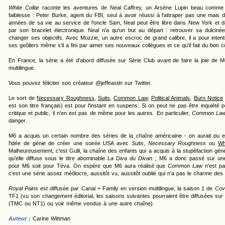
White Collar
raconte les aventures de Neal Caffrey, un Arsène Lupin beau comme 
faiblesse : Peter Burke, agent du FBI, seul à avoir réussi à l'attraper pas une mais
années de sa vie au service de l'oncle Sam, Neal peut être libre dans New York et d
par son bracelet électronique. Neal n'a qu'un but au départ : retrouver sa dulciné
changer ses objectifs. Avec Mozzie, un autre escroc de grand calibre, il a pour inte
ses geôliers même s'il a fini par aimer ses nouveaux collègues et ce qu'il fait du bon cô
En France, la série a été d'abord diffusée sur Série Club avant de faire la joie de 
multilingue.
Vous pouvez féliciter son créateur @jeffeastin sur Twitter.
Le sort de
Necessary Roughness
,
Suits
,
Common Law
,
Political Animals
,
Burn Notice
est son titre français) est pour l'instant en suspens. Si on peut ne pas être inquiété
critique et public, il n'en est pas de même pour les autres. En particulier,
Common La
danger.
M6 a acquis un certain nombre des séries de la chaîne américaine - on aurait pu e
l'idée de génie de créer une soirée USA avec
Suits
,
Necessary Roughness
ou
Wh
Malheureusement, c'est Gulli, la chaîne des enfants qui a acquis à la stupéfaction gén
qu'elle diffuse sous le titre abominable
La Diva du Divan
; M6 a donc passé sur une sé
pour M6 soit pour Téva. On espère que M6 aura réalisé que
Common Law
n'est pas
c'est une série assez médiocre, aussitôt vu, aussitôt oublié qui n'a pas le charme des 
Royal Pains
est diffusée par Canal + Family en version multilingue, la saison 1 de
Cove
TF1 (vu son changement éditorial, les saisons suivantes pourraient être diffusées su
(TMC ou NT1) ou voir même vendus à une autre chaîne).
Auteur :
Carine Wittman