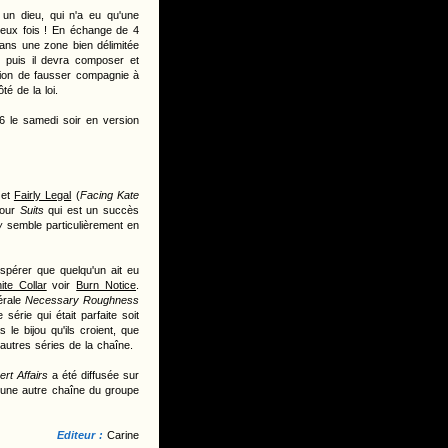
un dieu, qui n'a eu qu'une
 deux fois ! En échange de 4
ans une zone bien délimitée
e puis il devra composer et
ntion de fausser compagnie à
té de la loi.
M6 le samedi soir en version
et
Fairly Legal
(
Facing Kate
 pour
Suits
qui est un succès
w
semble particulièrement en
spérer que quelqu'un ait eu
ite Collar
voir
Burn Notice
.
érale
Necessary Roughness
rie qui était parfaite soit
 le bijou qu'ils croient, que
autres séries de la chaîne.
rt Affairs
a été diffusée sur
r une autre chaîne du groupe
Editeur :
Carine