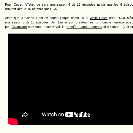
Pour
Covert Affairs
, ce sera une saison 4 de 16 épisodes tandis que les 6 épisod
arrivent dès le 16 octobre sur USA.
Alors que la saison 4 est en pause jusque début 2013,
White Collar
(
FBI : Duo Très
une saison 5 de 16 épisodes.
Jeff Eastin
, son créateur, est un homme heureux pui
peu
Graceland
dont vous pouvez voir la
première bande annonce
ci-dessous : (voir n