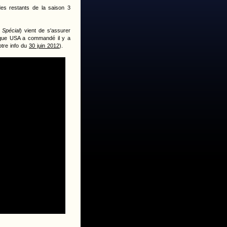
es restants de la saison 3
 Spécial
) vient de s'assurer
sque USA a commandé il y a
otre info du
30 juin 2012
).