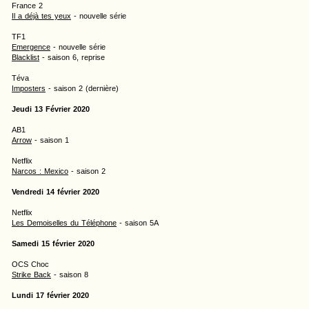
France 2
Il a déjà tes yeux
- nouvelle série
TF1
Emergence
- nouvelle série
Blacklist
- saison 6, reprise
Téva
Imposters
- saison 2 (dernière)
Jeudi 13 Février 2020
AB1
Arrow
- saison 1
Netflix
Narcos : Mexico
- saison 2
Vendredi 14 février 2020
Netflix
Les Demoiselles du Téléphone
- saison 5A
Samedi 15 février 2020
OCS Choc
Strike Back
- saison 8
Lundi 17 février 2020