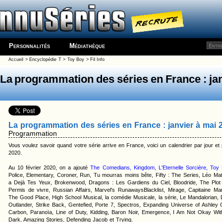
Personnalités
Médiathèque
Accueil
>
Encyclopédie
T
>
Toy Boy
> Fil Info
La programmation des séries en France : ja
La programmation des séries en France : janvier à mai 
Programmation
Vous voulez savoir quand votre série arrive en France, voici un calendrier par jour et 
2020.
Au 10 février 2020, on a ajouté
The Comedians, Kingdom, L'Eternelle Sorcière, Toy
Police, Elementary, Coroner, Run, Tu mourras moins bête, Fifty : The Series, Léo Mat
a Dejà Tes Yeux, Brokenwood, Dragons : Les Gardiens du Ciel, Bloodride, The Plot 
Permis de vivre, Russian Affairs, Marvel's RunawaysBlacklist, Mirage, Capitaine Ma
The Good Place, High School Musical, la comédie Musicale, la série, Le Mandalorian, 
Outlander, Strike Back, Gentefied, Porte 7, Spectros, Expanding Universe of Ashley 
Carbon, Paranoïa, Line of Duty, Kidding, Baron Noir, Emergence, I Am Not Okay Wi
Dark, Amazing Stories, Defending Jacob et Trying.