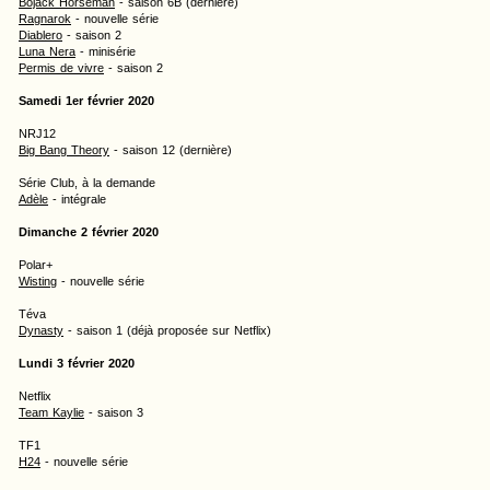
Bojack Horseman
- saison 6B (dernière)
Ragnarok
- nouvelle série
Diablero
- saison 2
Luna Nera
- minisérie
Permis de vivre
- saison 2
Samedi 1er février 2020
NRJ12
Big Bang Theory
- saison 12 (dernière)
Série Club, à la demande
Adèle
- intégrale
Dimanche 2 février 2020
Polar+
Wisting
- nouvelle série
Téva
Dynasty
- saison 1 (déjà proposée sur Netflix)
Lundi 3 février 2020
Netflix
Team Kaylie
- saison 3
TF1
H24
- nouvelle série