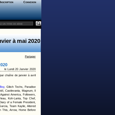
Inscription
Connexion
nvier à mai 2020
Partager
2020
le Lundi 20 Janvier 2020
par chaîne de janvier à avril
 Boy
, Glitch Techs, Paradise
téï, Castlevania, Magnum, Il
Against America, Followers,
rleau, Koh-Lanta, Top Chef,
Diary of a Female President,
Garcia, Team Kaylie, Altered
th This, Arrow, Home Before