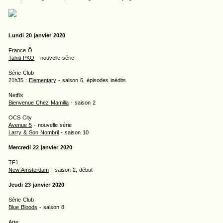
Lundi 20 janvier 2020
France Ô
Tahiti PKO
- nouvelle série
Série Club
21h35 :
Elementary
- saison 6, épisodes inédits
Netflix
Bienvenue Chez Mamilia
- saison 2
OCS City
Avenue 5
- nouvelle série
Larry & Son Nombril
- saison 10
Mercredi 22 janvier 2020
TF1
New Amsterdam
- saison 2, début
Jeudi 23 janvier 2020
Série Club
Blue Bloods
- saison 8
Arte