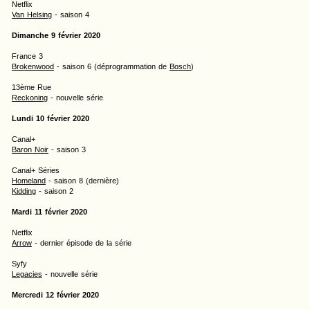
Netflix
Van Helsing
- saison 4
Dimanche 9 février 2020
France 3
Brokenwood
- saison 6 (déprogrammation de
Bosch
)
13ème Rue
Reckoning
- nouvelle série
Lundi 10 février 2020
Canal+
Baron Noir
- saison 3
Canal+ Séries
Homeland
- saison 8 (dernière)
Kidding
- saison 2
Mardi 11 février 2020
Netflix
Arrow
- dernier épisode de la série
Syfy
Legacies
- nouvelle série
Mercredi 12 février 2020