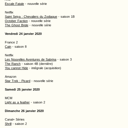
Escale Fatale
- nouvelle série
Netflix
Saint Seiya : Chevaliers du Zodiaque
- saison 1B
October Faction
- nouvelle série
The Ghost Bride
- nouvelle série
Vendredi 24 janvier 2020
France 2
Cain
- saison 8
Netflix
Les Nouvelles Aventures de Sabrina
- saison 3
The Ranch
- saison 4B (dernière)
You cannot Hide
- intégrale (acquisition)
Amazon
Star Trek : Picard
- nouvelle série
Samedi 25 janvier 2020
MCM
Light as a feather
- saison 2
Dimanche 26 janvier 2020
Canal+ Séries
Shrill
- saison 2