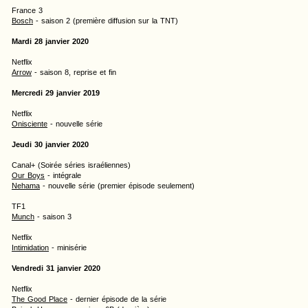
France 3
Bosch
- saison 2 (première diffusion sur la TNT)
Mardi 28 janvier 2020
Netflix
Arrow
- saison 8, reprise et fin
Mercredi 29 janvier 2019
Netflix
Onisciente
- nouvelle série
Jeudi 30 janvier 2020
Canal+ (Soirée séries israéliennes)
Our Boys
- intégrale
Nehama
- nouvelle série (premier épisode seulement)
TF1
Munch
- saison 3
Netflix
Intimidation
- minisérie
Vendredi 31 janvier 2020
Netflix
The Good Place
- dernier épisode de la série