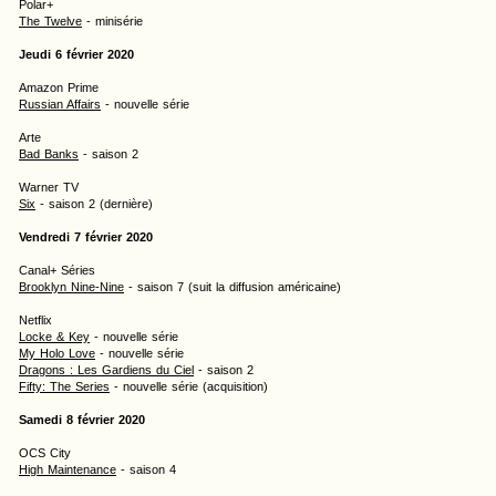
Polar+
The Twelve
- minisérie
Jeudi 6 février 2020
Amazon Prime
Russian Affairs
- nouvelle série
Arte
Bad Banks
- saison 2
Warner TV
Six
- saison 2 (dernière)
Vendredi 7 février 2020
Canal+ Séries
Brooklyn Nine-Nine
- saison 7 (suit la diffusion américaine)
Netflix
Locke & Key
- nouvelle série
My Holo Love
- nouvelle série
Dragons : Les Gardiens du Ciel
- saison 2
Fifty: The Series
- nouvelle série (acquisition)
Samedi 8 février 2020
OCS City
High Maintenance
- saison 4