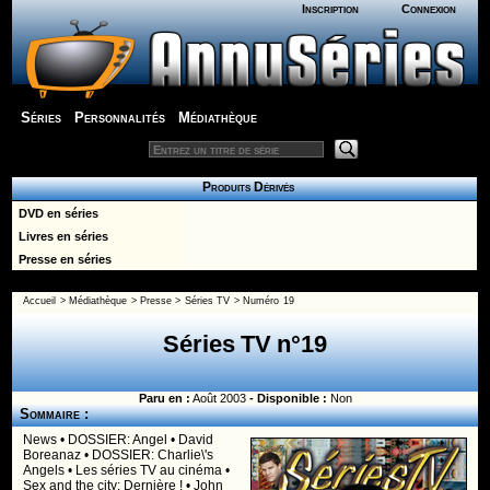
Inscription
Connexion
Séries
Personnalités
Médiathèque
Produits Dérivés
DVD en séries
Livres en séries
Presse en séries
Accueil
>
Médiathèque
>
Presse
>
Séries TV
> Numéro 19
Séries TV n°19
Paru en :
Août 2003
- Disponible :
Non
Sommaire :
News • DOSSIER: Angel • David
Boreanaz • DOSSIER: Charlie\'s
Angels • Les séries TV au cinéma •
Sex and the city: Dernière ! • John