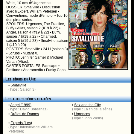
Wells, 10 ans d\'Urgences •
DOSSIER: Smalville • Discussion
avec l\'Expert, William Petersen •
Conventions, mode d\'emploi • Top 10
des pires séries.
SPOILERS: Urgences, The Practice,
Buffy • Alias, saison 2 (#19 à 22) •
Angel, saison 4 (#19 à 22) • Buffy,
saison 7 (#19 à 22) • Charmed,
saison 5 (#19 à 23) • Smalville, saison
1 (#10 à 20).
POSTERS: Smalville • 24 H (saison 3)
• Scrubs • Mutant X.
PHOTO: Jennifer Garner & Michael
Vartan (Alias).
CARTES POSTALES: Farscape •
Fastlane • Andromedia • Funky Cops.
Les séries en Une
•
Smallville
(Type : Saison 3)
Les autres séries traitées
•
Angel (1999)
•
Sex and the City
(Type : David Boreanaz)
(Type : La fin de la série)
•
Drôles de Dames
•
Urgences
(Type : John Wells)
•
Experts (Les)
(Type : Interview de William
Petersen)