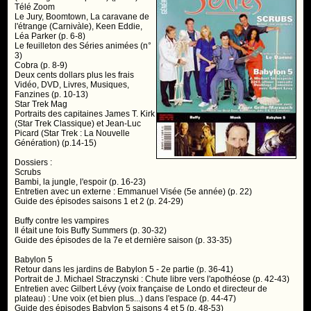
Télé Zoom
Le Jury, Boomtown, La caravane de
l'étrange (Carnivàle), Keen Eddie,
Léa Parker (p. 6-8)
Le feuilleton des Séries animées (n°
3)
Cobra (p. 8-9)
Deux cents dollars plus les frais
Vidéo, DVD, Livres, Musiques,
Fanzines (p. 10-13)
Star Trek Mag
Portraits des capitaines James T. Kirk
(Star Trek Classique) et Jean-Luc
Picard (Star Trek : La Nouvelle
Génération) (p.14-15)
Dossiers :
Scrubs
Bambi, la jungle, l'espoir (p. 16-23)
Entretien avec un externe : Emmanuel Visée (5e année) (p. 22)
Guide des épisodes saisons 1 et 2 (p. 24-29)
Buffy contre les vampires
Il était une fois Buffy Summers (p. 30-32)
Guide des épisodes de la 7e et dernière saison (p. 33-35)
Babylon 5
Retour dans les jardins de Babylon 5 - 2e partie (p. 36-41)
Portrait de J. Michael Straczynski : Chute libre vers l'apothéose (p. 42-43)
Entretien avec Gilbert Lévy (voix française de Londo et directeur de
plateau) : Une voix (et bien plus...) dans l'espace (p. 44-47)
Guide des épisodes Babylon 5 saisons 4 et 5 (p. 48-53)