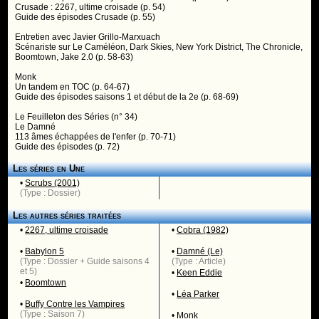
Crusade : 2267, ultime croisade (p. 54)
Guide des épisodes Crusade (p. 55)
Entretien avec Javier Grillo-Marxuach
Scénariste sur Le Caméléon, Dark Skies, New York District, The Chronicle,
Boomtown, Jake 2.0 (p. 58-63)
Monk
Un tandem en TOC (p. 64-67)
Guide des épisodes saisons 1 et début de la 2e (p. 68-69)
Le Feuilleton des Séries (n° 34)
Le Damné
113 âmes échappées de l'enfer (p. 70-71)
Guide des épisodes (p. 72)
Les séries en Une
•
Scrubs (2001)
(Type : Dossier)
Les autres séries traitées
•
2267, ultime croisade
•
Cobra (1982)
•
Babylon 5
•
Damné (Le)
(Type : Dossier + Guide saisons 4
(Type : Article)
et 5)
•
Keen Eddie
•
Boomtown
•
Léa Parker
•
Buffy Contre les Vampires
(Type : Saison 7)
•
Monk