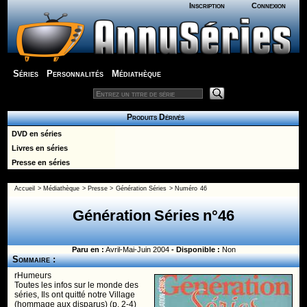
Inscription
Connexion
Séries
Personnalités
Médiathèque
Produits Dérivés
DVD en séries
Livres en séries
Presse en séries
Accueil
>
Médiathèque
>
Presse
>
Génération Séries
> Numéro 46
Génération Séries n°46
Paru en :
Avril-Mai-Juin 2004
- Disponible :
Non
Sommaire :
rHumeurs
Toutes les infos sur le monde des
séries, Ils ont quitté notre Village
(hommage aux disparus) (p. 2-4)