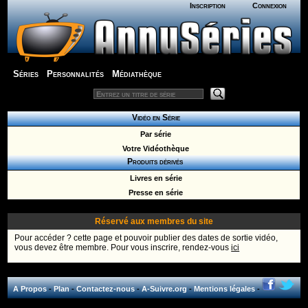
Inscription
Connexion
Séries
Personnalités
Médiathèque
Vidéo en Série
Par série
Votre Vidéothèque
Produits dérivés
Livres en série
Presse en série
Réservé aux membres du site
Pour accéder ? cette page et pouvoir publier des dates de sortie vidéo,
vous devez être membre. Pour vous inscrire, rendez-vous
ici
A Propos
-
Plan
-
Contactez-nous
-
A-Suivre.org
-
Mentions légales
-