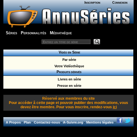
Inscription
Connexion
Séries
Personnalités
Médiathèque
Vidéo en Série
Par série
Votre Vidéothèque
Produits dérivés
Livres en série
Presse en série
Réservé aux membres du site
Pour accéder â cette page et pouvoir publier des modifications, vous
devez être membre. Pour vous inscrire, rendez-vous
ici
A Propos
-
Plan
-
Contactez-nous
-
A-Suivre.org
-
Mentions légales
-