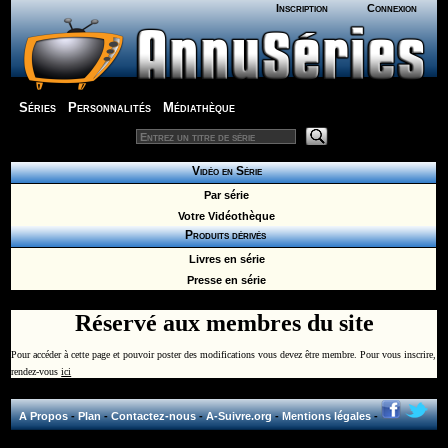
Inscription
Connexion
Séries
Personnalités
Médiathèque
Vidéo en Série
Par série
Votre Vidéothèque
Produits dérivés
Livres en série
Presse en série
Réservé aux membres du site
Pour accéder à cette page et pouvoir poster des modifications vous devez être membre. Pour vous inscrire,
rendez-vous
ici
A Propos
-
Plan
-
Contactez-nous
-
A-Suivre.org
-
Mentions légales
-