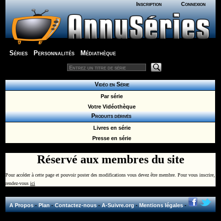
Inscription
Connexion
Séries
Personnalités
Médiathèque
Vidéo en Série
Par série
Votre Vidéothèque
Produits dérivés
Livres en série
Presse en série
Réservé aux membres du site
Pour accéder à cette page et pouvoir poster des modifications vous devez être membre. Pour vous inscrire,
rendez-vous
ici
A Propos
-
Plan
-
Contactez-nous
-
A-Suivre.org
-
Mentions légales
-