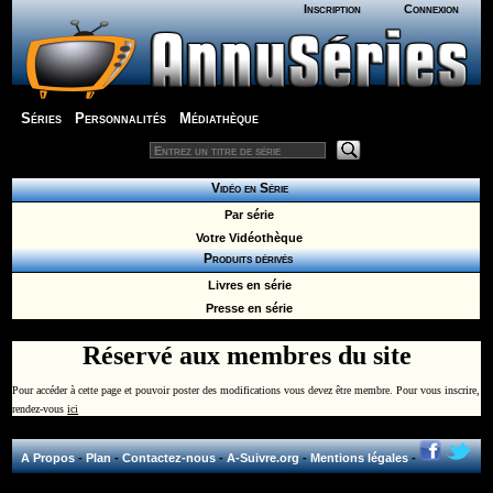
Inscription
Connexion
Séries
Personnalités
Médiathèque
Vidéo en Série
Par série
Votre Vidéothèque
Produits dérivés
Livres en série
Presse en série
Réservé aux membres du site
Pour accéder à cette page et pouvoir poster des modifications vous devez être membre. Pour vous inscrire,
rendez-vous
ici
A Propos
-
Plan
-
Contactez-nous
-
A-Suivre.org
-
Mentions légales
-