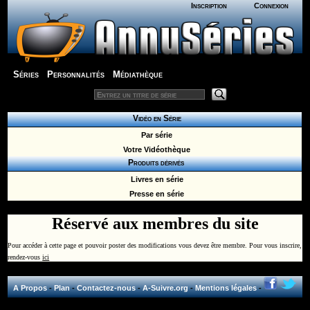
Inscription
Connexion
Séries
Personnalités
Médiathèque
Vidéo en Série
Par série
Votre Vidéothèque
Produits dérivés
Livres en série
Presse en série
Réservé aux membres du site
Pour accéder à cette page et pouvoir poster des modifications vous devez être membre. Pour vous inscrire,
rendez-vous
ici
A Propos
-
Plan
-
Contactez-nous
-
A-Suivre.org
-
Mentions légales
-