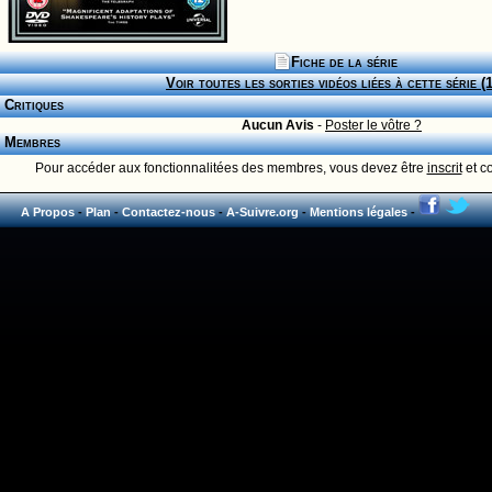
Fiche de la série
Voir toutes les sorties vidéos liées à cette série (
Critiques
Aucun Avis
-
Poster le vôtre ?
Membres
Pour accéder aux fonctionnalitées des membres, vous devez être
inscrit
et c
A Propos
-
Plan
-
Contactez-nous
-
A-Suivre.org
-
Mentions légales
-