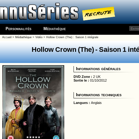
Personnalités
Médiathèque
Accueil
>
Médiathèque
>
Vidéo
>
Hollow Crown (The)
:
Saison 1 intégrale
Hollow Crown (The)
- Saison 1 int
Informations générales
DVD Zone :
2 UK
Sortie le :
01/10/2012
Informations techniques
Langues :
Anglais