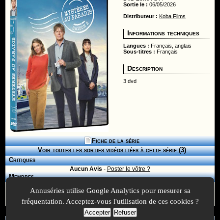
Sortie le :
06/05/2026
Distributeur :
Koba Films
Informations techniques
Langues :
Français, anglais
Sous-titres :
Français
Description
3 dvd
Fiche de la série
Voir toutes les sorties vidéos liées à cette série (3)
Critiques
Aucun Avis
-
Poster le vôtre ?
Membres
Pour accéder aux fonctionnalitées des membres, vous devez être
inscrit
et
Annuséries utilise Google Analytics pour mesurer sa
connecté à votre compte.
fréquentation. Acceptez-vous l'utilisation de ces cookies ?
Accepter
Refuser