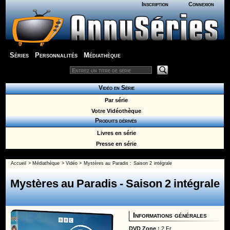
Inscription
Connexion
Séries
Personnalités
Médiathèque
Vidéo en Série
Par série
Votre Vidéothèque
Produits dérivés
Livres en série
Presse en série
Accueil
>
Médiathèque
>
Vidéo
>
Mystères au Paradis
:
Saison 2 intégrale
Mystères au Paradis
- Saison 2 intégrale
Informations générales
DVD Zone :
2 Fr