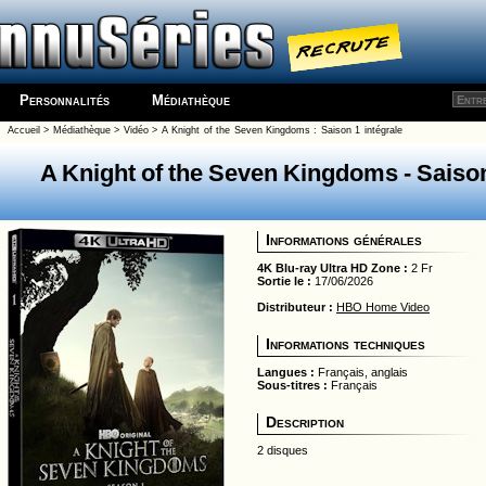
Personnalités
Médiathèque
Accueil
>
Médiathèque
>
Vidéo
>
A Knight of the Seven Kingdoms
:
Saison 1 intégrale
A Knight of the Seven Kingdoms
- Saison
Informations générales
4K Blu-ray Ultra HD Zone :
2 Fr
Sortie le :
17/06/2026
Distributeur :
HBO Home Video
Informations techniques
Langues :
Français, anglais
Sous-titres :
Français
Description
2 disques