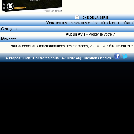
Fiche de la série
Voir toutes les sorties vidéos liées à cette série (
Critiques
Aucun Avis
-
Poster le vôtre ?
Membres
Pour accéder aux fonctionnalitées des membres, vous devez être
inscrit
et c
A Propos
-
Plan
-
Contactez-nous
-
A-Suivre.org
-
Mentions légales
-