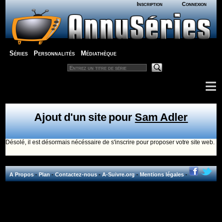
Inscription
Connexion
Séries
Personnalités
Médiathèque
Ajout d'un site pour
Sam Adler
Désolé, il est désormais nécéssaire de s'inscrire pour proposer votre site web.
A Propos
-
Plan
-
Contactez-nous
-
A-Suivre.org
-
Mentions légales
-