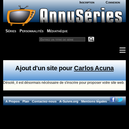
Inscription
Connexion
Séries
Personnalités
Médiathèque
Ajout d'un site pour
Carlos Acuna
Désolé, il est désormais nécéssaire de s'inscrire pour proposer votre site web.
A Propos
-
Plan
-
Contactez-nous
-
A-Suivre.org
-
Mentions légales
-