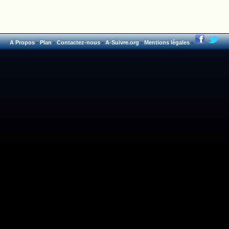
A Propos
-
Plan
-
Contactez-nous
-
A-Suivre.org
-
Mentions légales
-