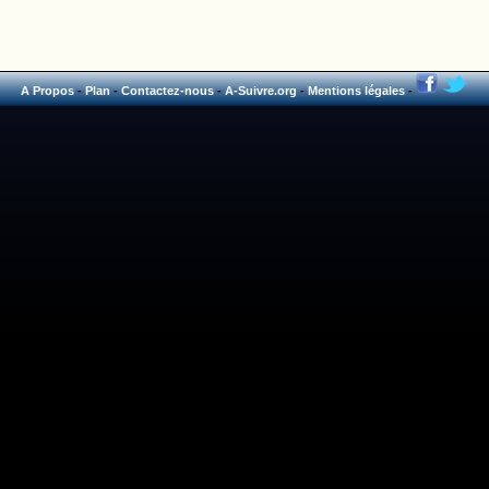
A Propos
-
Plan
-
Contactez-nous
-
A-Suivre.org
-
Mentions légales
-