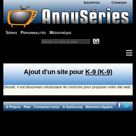
Inscription
Connexion
Séries
Personnalités
Médiathèque
Ajout d'un site pour
K-9 (K-9)
Désolé, il est désormais nécéssaire de s'inscrire pour proposer votre site web.
A Propos
-
Plan
-
Contactez-nous
-
A-Suivre.org
-
Mentions légales
-