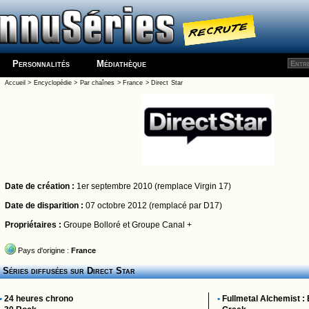
Personnalités
Médiathèque
Accueil
>
Encyclopédie
>
Par chaînes
>
France
>
Direct Star
Date de création :
1er septembre 2010 (remplace Virgin 17)
Date de disparition :
07 octobre 2012 (remplacé par D17)
Propriétaires :
Groupe Bolloré et Groupe Canal +
Pays d'origine :
France
Séries diffusées sur
Direct Star
•
24 heures chrono
•
Fullmetal Alchemist :