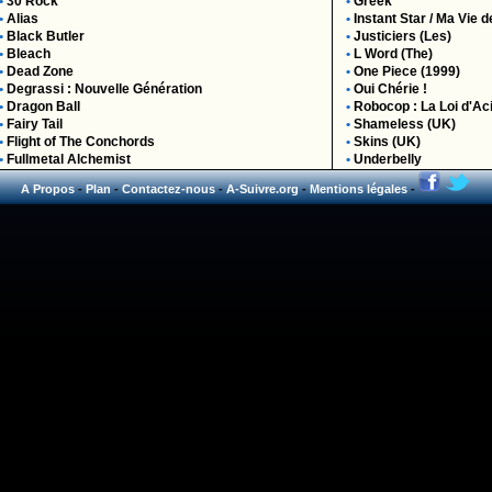
•
30 Rock
•
Greek
•
Alias
•
Instant Star / Ma Vie d
•
Black Butler
•
Justiciers (Les)
•
Bleach
•
L Word (The)
•
Dead Zone
•
One Piece (1999)
•
Degrassi : Nouvelle Génération
•
Oui Chérie !
•
Dragon Ball
•
Robocop : La Loi d'Ac
•
Fairy Tail
•
Shameless (UK)
•
Flight of The Conchords
•
Skins (UK)
•
Fullmetal Alchemist
•
Underbelly
A Propos
-
Plan
-
Contactez-nous
-
A-Suivre.org
-
Mentions légales
-