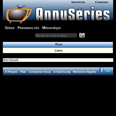
Inscription
Connexion
Séries
Personnalités
Médiathèque
Fiche
Liens
Non trouvé
A Propos
-
Plan
-
Contactez-nous
-
A-Suivre.org
-
Mentions légales
-