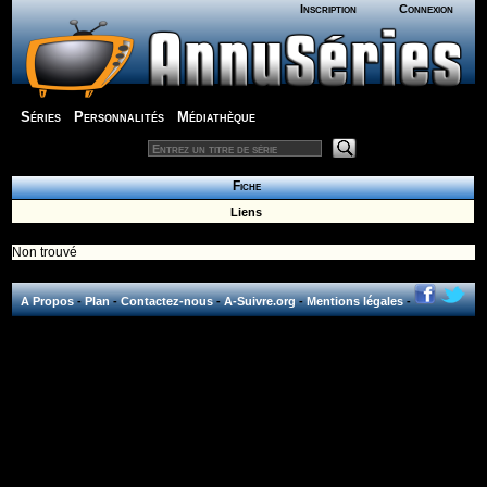
Inscription
Connexion
Séries
Personnalités
Médiathèque
Fiche
Liens
Non trouvé
A Propos
-
Plan
-
Contactez-nous
-
A-Suivre.org
-
Mentions légales
-