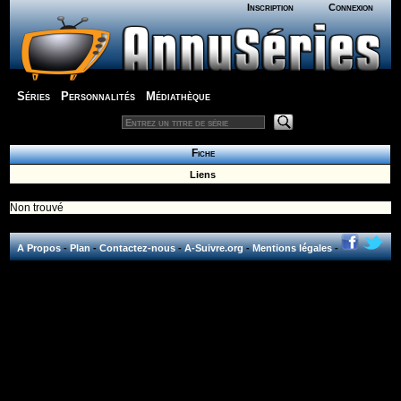
Inscription
Connexion
Séries
Personnalités
Médiathèque
Fiche
Liens
Non trouvé
A Propos
-
Plan
-
Contactez-nous
-
A-Suivre.org
-
Mentions légales
-