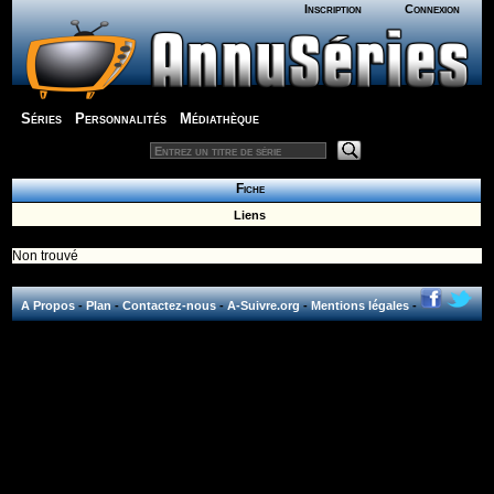
Inscription
Connexion
Séries
Personnalités
Médiathèque
Fiche
Liens
Non trouvé
A Propos
-
Plan
-
Contactez-nous
-
A-Suivre.org
-
Mentions légales
-