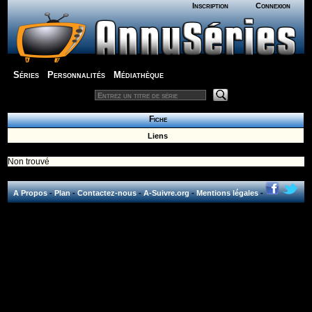
Inscription
Connexion
Séries
Personnalités
Médiathèque
Fiche
Liens
Non trouvé
A Propos
-
Plan
-
Contactez-nous
-
A-Suivre.org
-
Mentions légales
-