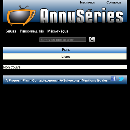
Inscription
Connexion
Séries
Personnalités
Médiathèque
Fiche
Liens
Non trouvé
A Propos
-
Plan
-
Contactez-nous
-
A-Suivre.org
-
Mentions légales
-