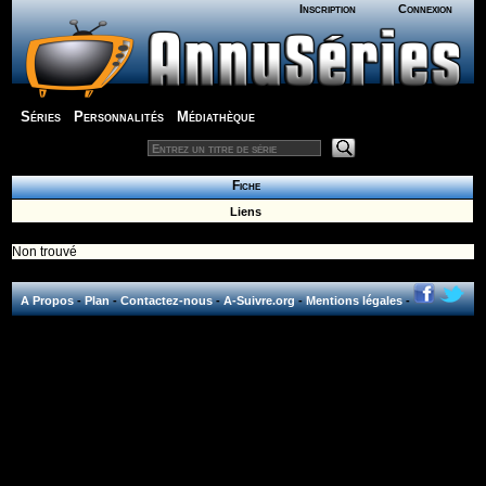
Inscription
Connexion
Séries
Personnalités
Médiathèque
Fiche
Liens
Non trouvé
A Propos
-
Plan
-
Contactez-nous
-
A-Suivre.org
-
Mentions légales
-