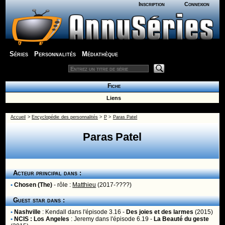
Inscription
Connexion
Séries
Personnalités
Médiathèque
Fiche
Liens
Accueil
>
Encyclopédie des personnalités
>
P
>
Paras Patel
Paras Patel
Acteur principal dans :
•
Chosen (The)
- rôle :
Matthieu
(2017-????)
Guest star dans :
•
Nashville
:
Kendall
dans l'épisode 3.16 -
Des joies et des larmes
(2015)
•
NCIS : Los Angeles
:
Jeremy
dans l'épisode 6.19 -
La Beauté du geste