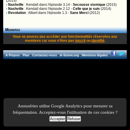
(2015)
•
Nashville
:
Kendall
dans l'épisode 3.14 -
Secousse sismique
(2015)
•
Nashville
:
Kendall
dans l'épisode 2.12 -
Celle que je suis
(2014)
•
Revolution
:
Albert
dans l'épisode 1.3 -
Sans Merci
(2012)
Membres
Vous ne pouvez pas accéder aux fonctionnalités réservées aux
membres car vous n'êtes pas
inscrit
ou
identifié
.
A Propos
-
Plan
-
Contactez-nous
-
A-Suivre.org
-
Mentions légales
-
Annuséries utilise Google Analytics pour mesurer sa
fréquentation. Acceptez-vous l'utilisation de ces cookies ?
Accepter
Refuser