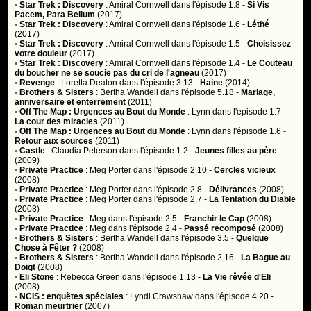
•
Star Trek : Discovery
:
Amiral Cornwell
dans l'épisode 1.8 -
Si Vis
Pacem, Para Bellum
(2017)
•
Star Trek : Discovery
:
Amiral Cornwell
dans l'épisode 1.6 -
Léthé
(2017)
•
Star Trek : Discovery
:
Amiral Cornwell
dans l'épisode 1.5 -
Choisissez
votre douleur
(2017)
•
Star Trek : Discovery
:
Amiral Cornwell
dans l'épisode 1.4 -
Le Couteau
du boucher ne se soucie pas du cri de l'agneau
(2017)
•
Revenge
:
Loretta Deaton
dans l'épisode 3.13 -
Haine
(2014)
•
Brothers & Sisters
:
Bertha Wandell
dans l'épisode 5.18 -
Mariage,
anniversaire et enterrement
(2011)
•
Off The Map : Urgences au Bout du Monde
:
Lynn
dans l'épisode 1.7 -
La cour des miracles
(2011)
•
Off The Map : Urgences au Bout du Monde
:
Lynn
dans l'épisode 1.6 -
Retour aux sources
(2011)
•
Castle
:
Claudia Peterson
dans l'épisode 1.2 -
Jeunes filles au père
(2009)
•
Private Practice
:
Meg Porter
dans l'épisode 2.10 -
Cercles vicieux
(2008)
•
Private Practice
:
Meg Porter
dans l'épisode 2.8 -
Délivrances
(2008)
•
Private Practice
:
Meg Porter
dans l'épisode 2.7 -
La Tentation du Diable
(2008)
•
Private Practice
:
Meg
dans l'épisode 2.5 -
Franchir le Cap
(2008)
•
Private Practice
:
Meg
dans l'épisode 2.4 -
Passé recomposé
(2008)
•
Brothers & Sisters
:
Bertha Wandell
dans l'épisode 3.5 -
Quelque
Chose à Fêter ?
(2008)
•
Brothers & Sisters
:
Bertha Wandell
dans l'épisode 2.16 -
La Bague au
Doigt
(2008)
•
Eli Stone
:
Rebecca Green
dans l'épisode 1.13 -
La Vie rêvée d'Eli
(2008)
•
NCIS : enquêtes spéciales
:
Lyndi Crawshaw
dans l'épisode 4.20 -
Roman meurtrier
(2007)