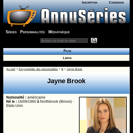
Inscription
Connexion
Séries
Personnalités
Médiathèque
Fiche
Liens
Accueil
>
Encyclopédie des personnalités
>
B
>
Jayne Brook
Jayne Brook
Nationalité :
américaine
Né le :
16/09/1960
à
Northbrook (Illinois) -
Etats-Unis