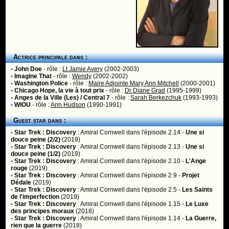
Actrice principale dans :
•
John Doe
- rôle :
Lt Jamie Avery
(2002-2003)
•
Imagine That
- rôle :
Wendy
(2002-2002)
•
Washington Police
- rôle :
Maire Adjointe Mary Ann Mitchell
(2000-2001)
•
Chicago Hope, la vie à tout prix
- rôle :
Dr Diane Grad
(1995-1999)
•
Anges de la Ville (Les) / Central 7
- rôle :
Sarah Berkezchuk
(1993-1993)
•
WIOU
- rôle :
Ann Hudson
(1990-1991)
Guest star dans :
•
Star Trek : Discovery
:
Amiral Cornwell
dans l'épisode 2.14 -
Une si
douce peine (2/2)
(2019)
•
Star Trek : Discovery
:
Amiral Cornwell
dans l'épisode 2.13 -
Une si
douce peine (1/2)
(2019)
•
Star Trek : Discovery
:
Amiral Cornwell
dans l'épisode 2.10 -
L'Ange
rouge
(2019)
•
Star Trek : Discovery
:
Amiral Cornwell
dans l'épisode 2.9 -
Projet
Dédale
(2019)
•
Star Trek : Discovery
:
Amiral Cornwell
dans l'épisode 2.5 -
Les Saints
de l'imperfection
(2019)
•
Star Trek : Discovery
:
Amiral Cornwell
dans l'épisode 1.15 -
Le Luxe
des principes moraux
(2018)
•
Star Trek : Discovery
:
Amiral Cornwell
dans l'épisode 1.14 -
La Guerre,
rien que la guerre
(2018)