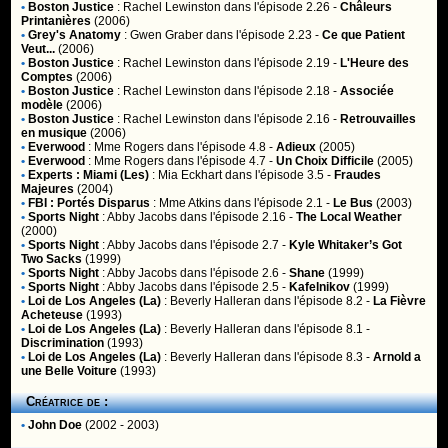
•
Boston Justice
:
Rachel Lewinston
dans l'épisode 2.26 -
Châleurs
Printanières
(2006)
•
Grey's Anatomy
:
Gwen Graber
dans l'épisode 2.23 -
Ce que Patient
Veut...
(2006)
•
Boston Justice
:
Rachel Lewinston
dans l'épisode 2.19 -
L'Heure des
Comptes
(2006)
•
Boston Justice
:
Rachel Lewinston
dans l'épisode 2.18 -
Associée
modèle
(2006)
•
Boston Justice
:
Rachel Lewinston
dans l'épisode 2.16 -
Retrouvailles
en musique
(2006)
•
Everwood
:
Mme Rogers
dans l'épisode 4.8 -
Adieux
(2005)
•
Everwood
:
Mme Rogers
dans l'épisode 4.7 -
Un Choix Difficile
(2005)
•
Experts : Miami (Les)
:
Mia Eckhart
dans l'épisode 3.5 -
Fraudes
Majeures
(2004)
•
FBI : Portés Disparus
:
Mme Atkins
dans l'épisode 2.1 -
Le Bus
(2003)
•
Sports Night
:
Abby Jacobs
dans l'épisode 2.16 -
The Local Weather
(2000)
•
Sports Night
:
Abby Jacobs
dans l'épisode 2.7 -
Kyle Whitaker’s Got
Two Sacks
(1999)
•
Sports Night
:
Abby Jacobs
dans l'épisode 2.6 -
Shane
(1999)
•
Sports Night
:
Abby Jacobs
dans l'épisode 2.5 -
Kafelnikov
(1999)
•
Loi de Los Angeles (La)
:
Beverly Halleran
dans l'épisode 8.2 -
La Fièvre
Acheteuse
(1993)
•
Loi de Los Angeles (La)
:
Beverly Halleran
dans l'épisode 8.1 -
Discrimination
(1993)
•
Loi de Los Angeles (La)
:
Beverly Halleran
dans l'épisode 8.3 -
Arnold a
une Belle Voiture
(1993)
Créatrice de :
•
John Doe
(2002 - 2003)