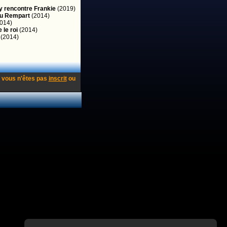
 rencontre Frankie
(2019)
au Rempart
(2014)
014)
 le roi
(2014)
(2014)
 vous n'êtes pas
inscrit
ou