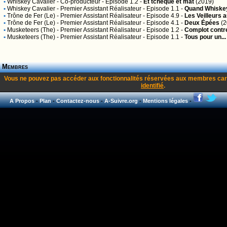
•
Whiskey Cavalier
- Co-producteur - Episode 1.2 -
Et tchèque et mat
(2019)
•
Whiskey Cavalier
- Premier Assistant Réalisateur - Episode 1.1 -
Quand Whiskey
•
Trône de Fer (Le)
- Premier Assistant Réalisateur - Episode 4.9 -
Les Veilleurs 
•
Trône de Fer (Le)
- Premier Assistant Réalisateur - Episode 4.1 -
Deux Épées
(2
•
Musketeers (The)
- Premier Assistant Réalisateur - Episode 1.2 -
Complot contre
•
Musketeers (The)
- Premier Assistant Réalisateur - Episode 1.1 -
Tous pour un...
Membres
Vous ne pouvez pas accéder aux fonctionnalités réservées aux membres car
identifié
.
A Propos
-
Plan
-
Contactez-nous
-
A-Suivre.org
-
Mentions légales
-