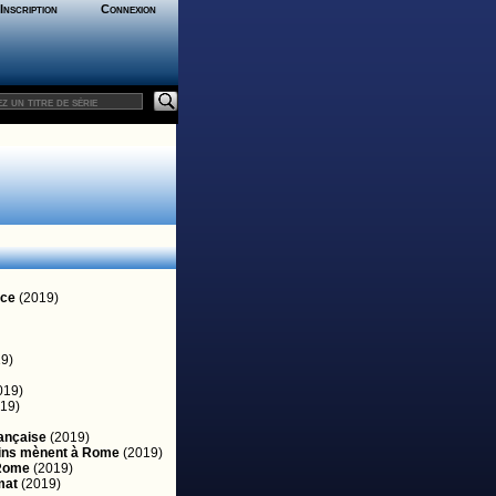
Inscription
Connexion
èce
(2019)
9)
019)
19)
rançaise
(2019)
ins mènent à Rome
(2019)
 Rome
(2019)
mat
(2019)