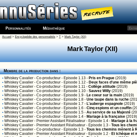
Personnalités
Médiathèque
Accueil
>
Encyclopédie des personnalités
>
T
>
Mark Taylor (XII)
Mark Taylor (XII)
Membre de la production dans :
•
Whiskey Cavalier
- Co-producteur - Episode 1.13 -
Pris en Prague
(2019)
•
Whiskey Cavalier
- Co-producteur - Episode 1.12 -
Deux faces d'une même pi
•
Whiskey Cavalier
- Co-producteur - Episode 1.11 -
Collège attitude
(2019)
•
Whiskey Cavalier
- Co-producteur - Episode 1.10 -
Sauvez Willy
(2019)
•
Whiskey Cavalier
- Co-producteur - Episode 1.9 -
Le coeur sur la main
(2019)
•
Whiskey Cavalier
- Co-producteur - Episode 1.8 -
Une taupe dans la ruche
(201
•
Whiskey Cavalier
- Co-producteur - Episode 1.7 -
L'auberge espagnole
(2019)
•
Whiskey Cavalier
- Co-producteur - Episode 1.6 -
Cinq espions et un couffin
(2
•
Whiskey Cavalier
- Co-producteur - Episode 1.5 -
Au service de sa Majesté
(20
•
Whiskey Cavalier
- Co-producteur - Episode 1.4 -
Mariage à la française
(2019)
•
Whiskey Cavalier
- Premier Assistant Réalisateur - Episode 1.4 -
Mariage à la f
•
Whiskey Cavalier
- Premier Assistant Réalisateur - Episode 1.3 -
Tous les chem
•
Whiskey Cavalier
- Co-producteur - Episode 1.3 -
Tous les chemins mènent à
•
Whiskey Cavalier
- Premier Assistant Réalisateur - Episode 1.2 -
Et tchèque et 